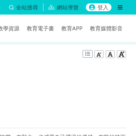
全站搜尋
網站導覽
登入
b教學資源
教育電子書
教育APP
教育媒體影音