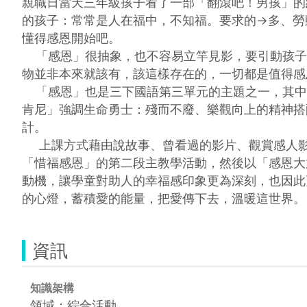
親職日當天三年級孩子看了一部「翻滾吧！男孩」的
的孩子：常常是人在福中，不知福。要求的→多、勞
懂得感恩開始吧。

    「感恩」很抽象，也不容易立竿見影，要引動孩子心中的「感動」，試想先從孩子身上已有的「幸福」提示起，再以「見苦知福」的方式，讓孩子了解：很多事
物並非本來就該有，該這樣存在的，一切都是值得感恩
    「感恩」也是三下國語第三單元的主題之一，其中第十三課「老榕樹」是一篇提醒孩子要懂得心存感恩、飲水思源、感恩惜福的課文內容。與第十二課「勇敢的
肯尼」強調生命勇士：殘而不廢、樂觀向上的精神搭
計。

     上課方式藉由說故事、曾看過的影片、觀賞感人影片引起動機，再進入體驗活動、相關影片的觀看，以其內容提問，用「點算幸福」--「幸福手集」的方式帶入
「惜福感恩」的第二段主教學活動，然後以「感恩大
動機，讓學童對助人的幸福感印象更為深刻，也因此
資訊
知識架構
領域：綜合活動