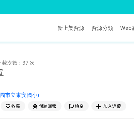
新上架資源
資源分類
We
下載次數：37 次
單
桃園市立東安國小)
收藏
問題回報
檢舉
加入追蹤