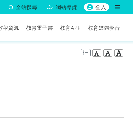
全站搜尋
網站導覽
登入
b教學資源
教育電子書
教育APP
教育媒體影音