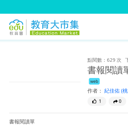
:::
跳到主要內容
:::
點閱數：629 次
書報閱讀
web
作者：
紀佳佑
(
1
0
書報閱讀單