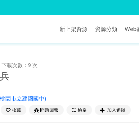
新上架資源
資源分類
We
下載次數：9 次
尖兵
(桃園市立建國國中)
收藏
問題回報
檢舉
加入追蹤