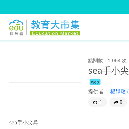
:::
跳到主要內容
:::
點閱數：1,064 次
sea手小
web
提供者：
楊靜玟
1
0
sea手小尖兵