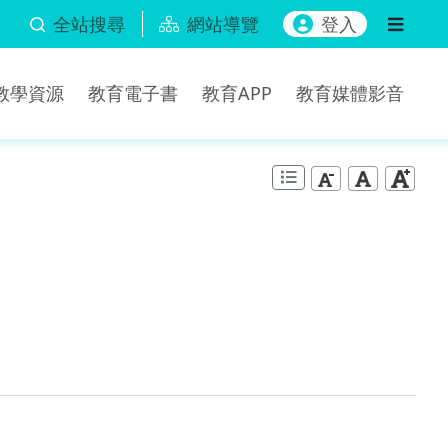
全站搜尋
網站導覽
登入
b教學資源
教育電子書
教育APP
教育媒體影音