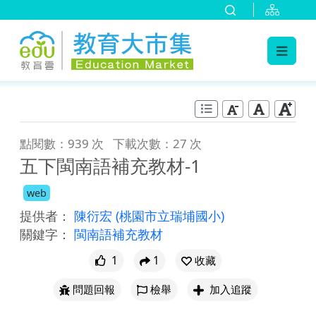
:::
跳到主要內容
:::
點閱數：939 次
下載次數：27 次
五下閩南語補充教材-1
web
提供者：
陳衍宏
(桃園市立瑞埔國小)
關鍵字：
閩南語補充教材
1
1
收藏
問題回報
檢舉
加入追蹤