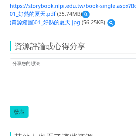
https://storybook.nlpi.edu.tw/book-single.aspx
01_好熱的夏天.pdf
(35.74MB)
預
覽
(資源縮圖)01_好熱的夏天.jpg
(56.25KB)
預
01_
覽
好
(資
熱
源
的
資源評論或心得分享
縮
夏
圖)01_
天.pdf
好
熱
的
夏
天.jpg
發表