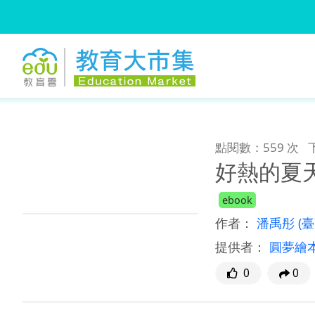
:::
跳到主要內容
:::
點閱數：559 次
好熱的夏
ebook
作者：
潘禹彤
(
提供者：
圓夢繪
0
0