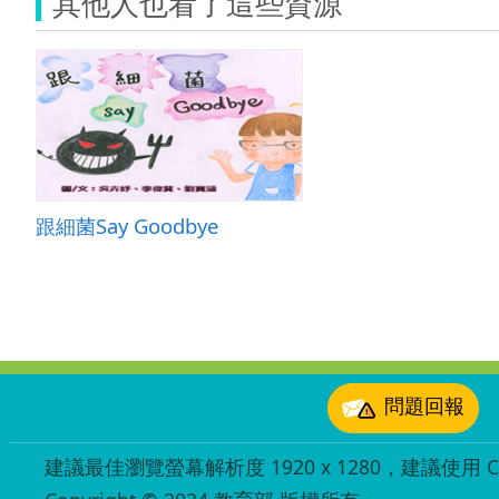
其他人也看了這些資源
跟細菌Say Goodbye
:::
問題回報
建議最佳瀏覽螢幕解析度 1920 x 1280，建議使用 Chr