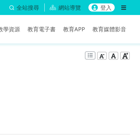
全站搜尋
網站導覽
登入
b教學資源
教育電子書
教育APP
教育媒體影音