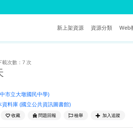
新上架資源
資源分類
We
下載次數：7 次
天
臺中市立大墩國民中學)
本資料庫
(國立公共資訊圖書館)
收藏
問題回報
檢舉
加入追蹤