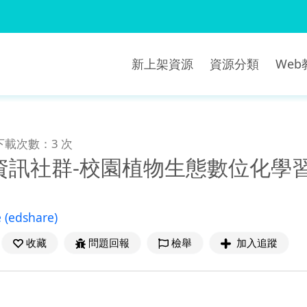
新上架資源
資源分類
We
下載次數：3 次
資訊社群-校園植物生態數位化學
e
(edshare)
收藏
問題回報
檢舉
加入追蹤