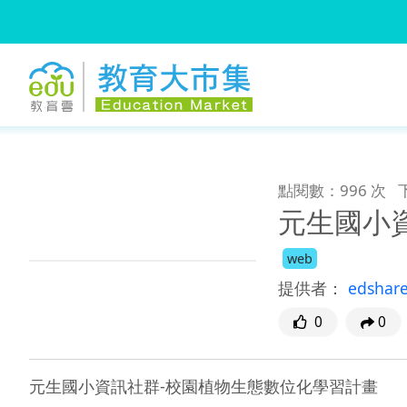
:::
跳到主要內容
:::
點閱數：996 次
元生國小
web
提供者：
edshar
0
0
元生國小資訊社群-校園植物生態數位化學習計畫