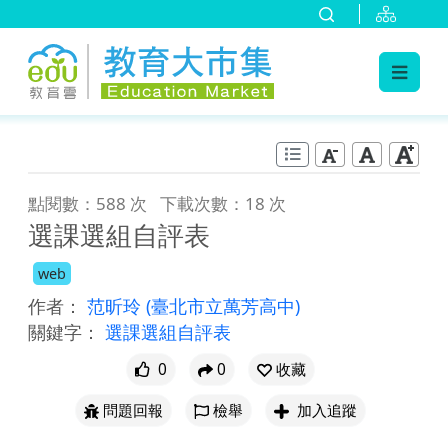
:::
跳到主要內容
:::
點閱數：588 次
下載次數：18 次
選課選組自評表
web
作者：
范昕玲
(臺北市立萬芳高中)
關鍵字：
選課選組自評表
0
0
收藏
問題回報
檢舉
加入追蹤