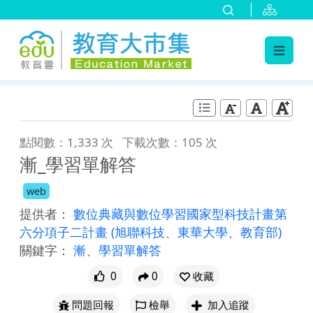
:::
跳到主要內容
:::
點閱數：1,333 次
下載次數：105 次
漸_學習單解答
web
提供者：
數位典藏與數位學習國家型科技計畫第
六分項子二計畫
(旭聯科技、東華大學、教育部)
關鍵字：
漸
、
學習單解答
0
0
收藏
問題回報
檢舉
加入追蹤