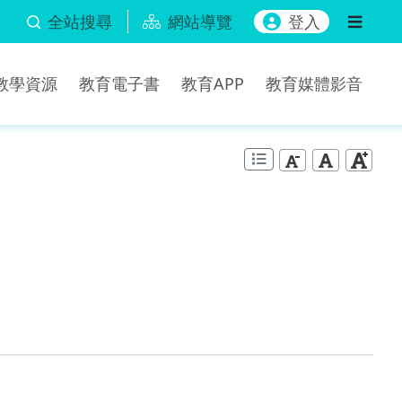
全站搜尋
網站導覽
登入
b教學資源
教育電子書
教育APP
教育媒體影音