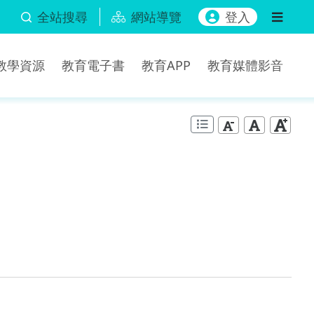
全站搜尋
網站導覽
登入
b教學資源
教育電子書
教育APP
教育媒體影音