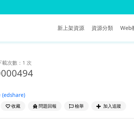
新上架資源
資源分類
We
下載次數：1 次
0000494
e
(edshare)
收藏
問題回報
檢舉
加入追蹤