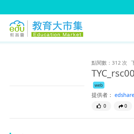
:::
跳到主要內容
:::
點閱數：312 次
TYC_rsc0
web
提供者：
edshar
0
0