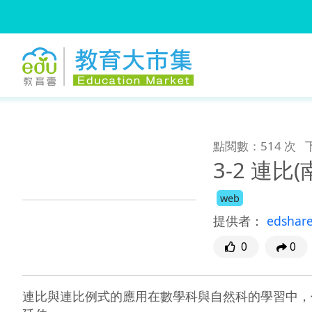
:::
跳到主要內容
:::
點閱數：514 次
3-2 連比
web
提供者：
edshar
0
0
連比與連比例式的應用在數學科與自然科的學習中，