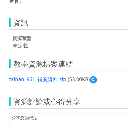
延伸。
資訊
資源類型
未定義
教學資源檔案連結
tainan_961_補充資料.zip
(53.00KB)
預
覽
tainan_961_
補
資源評論或心得分享
充
資
料.zip