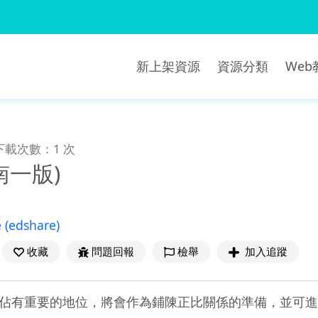
新上架資源
資源分類
We
下載次數：1 次
(南一版)
e
(edshare)
收藏
問題回報
檢舉
加入追蹤
佔有重要的地位，將會作為鋪陳正比關係的準備，並可進