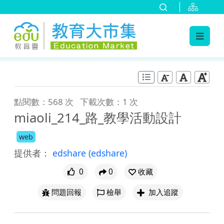
:::
跳到主要內容
:::
點閱數：568 次
下載次數：1 次
miaoli_214_路_教學活動設計
web
提供者：
edshare
(edshare)
0
0
收藏
問題回報
檢舉
加入追蹤