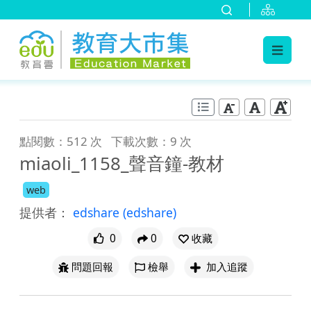
:::
跳到主要內容
:::
點閱數：512 次
下載次數：9 次
miaoli_1158_聲音鐘-教材
web
提供者：
edshare
(edshare)
0
0
收藏
問題回報
檢舉
加入追蹤