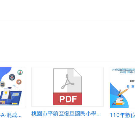
桃園市平鎮區復旦國民小學教學活動設計-第十二課 夢幻全壘打
國中-英語(戀愛ing)-A-混成教學-臺中市大道國中-曾靜榕老師