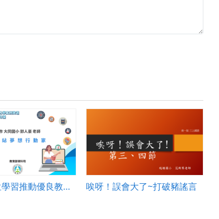
110年數位學習推動優良教案-PBL組(國小)-特優-臺南市大同國小-郭人豪老師
唉呀！誤會大了~打破豬謠言