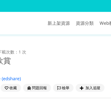
新上架資源
資源分類
We
下載次數：1 次
欣賞
e
(edshare)
收藏
問題回報
檢舉
加入追蹤