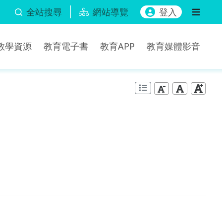
全站搜尋
網站導覽
登入
b教學資源
教育電子書
教育APP
教育媒體影音