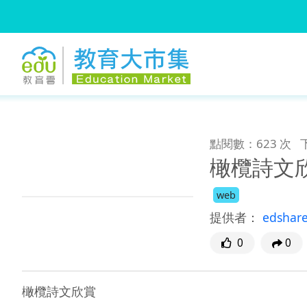
:::
跳到主要內容
:::
點閱數：623 次
橄欖詩文
web
提供者：
edshar
0
0
橄欖詩文欣賞