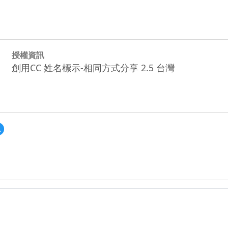
授權資訊
創用CC 姓名標示-相同方式分享 2.5 台灣
預
覽
taoyuan_291_
發
揮
創
造
力-
教
案-
育