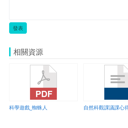
發表
相關資源
科學遊戲_蜘蛛人
自然科觀課議課心