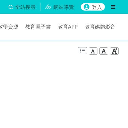
全站搜尋
網站導覽
登入
b教學資源
教育電子書
教育APP
教育媒體影音