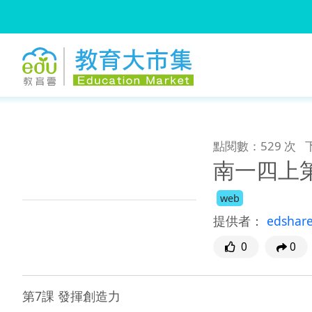
:::
跳到主要內容
:::
點閱數：529 次
南一四上
web
提供者：
edshar
0
0
第7課 發揮創造力