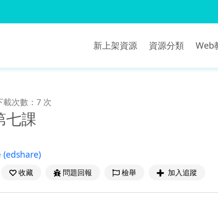
新上架資源
資源分類
We
下載次數：7 次
第七課
e
(edshare)
收藏
問題回報
檢舉
加入追蹤