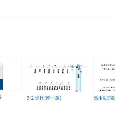
沖.zip
得
3-2 連比(南一版)