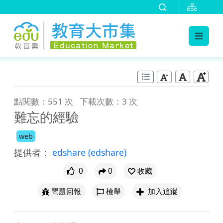
:::
跳到主要內容
:::
點閱數：551 次
下載次數：3 次
難忘的經驗
web
提供者：
edshare
(edshare)
0
0
收藏
問題回報
檢舉
加入追蹤