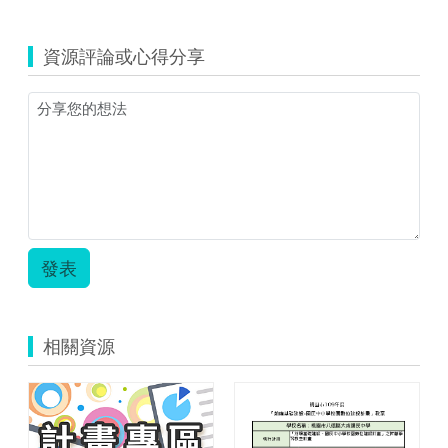
覽
taoyuan_824_
補
資源評論或心得分享
充
資
料
自
然
災
害.zip
發表
相關資源