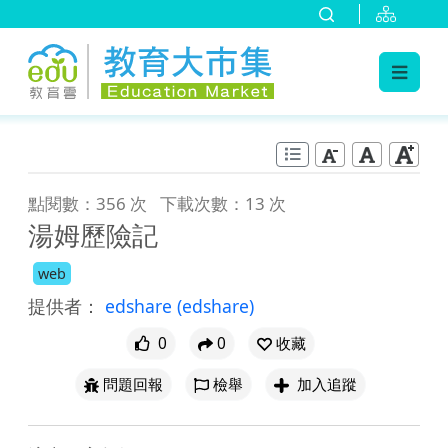
:::
跳到主要內容
:::
點閱數：356 次
下載次數：13 次
湯姆歷險記
web
提供者：
edshare
(edshare)
0
0
收藏
問題回報
檢舉
加入追蹤