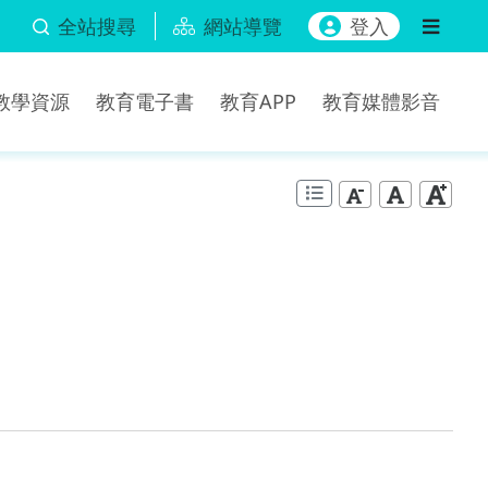
全站搜尋
網站導覽
登入
b教學資源
教育電子書
教育APP
教育媒體影音