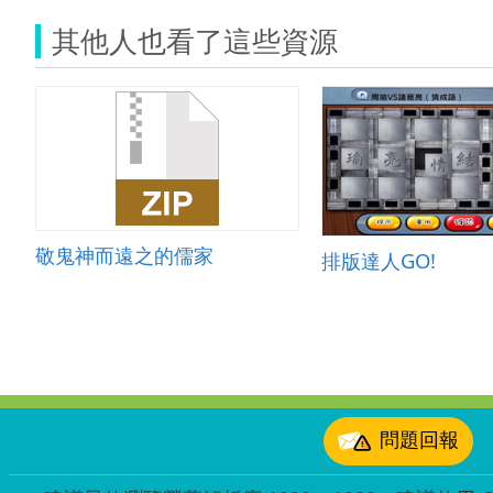
其他人也看了這些資源
敬鬼神而遠之的儒家
排版達人GO!
:::
問題回報