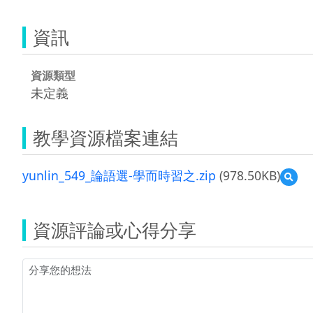
資訊
資源類型
未定義
教學資源檔案連結
yunlin_549_論語選-學而時習之.zip
(978.50KB)
預
覽
yunl
論
資源評論或心得分享
語
選-
學
而
時
習
之.zi