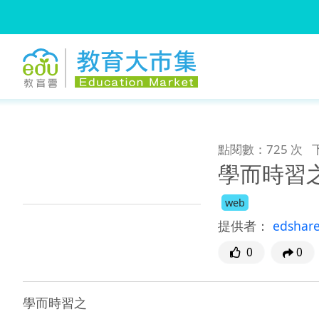
:::
跳到主要內容
:::
點閱數：725 次
學而時習
web
提供者：
edshar
0
0
學而時習之