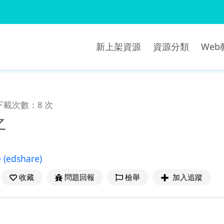
新上架資源
資源分類
We
下載次數：8 次
之
e
(edshare)
收藏
問題回報
檢舉
加入追蹤