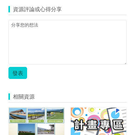
多
資源評論或心得分享
元
評
量-
測
驗.zip
發表
相關資源