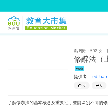
:::
跳到主要內容
:::
點閱數：508 次
修辭法（
web
提供者：
edshar
0
0
了解修辭法的基本概念及重要性，並能區別不同的修