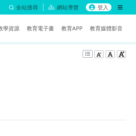
全站搜尋
網站導覽
登入
b教學資源
教育電子書
教育APP
教育媒體影音