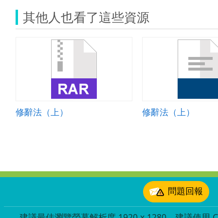
其他人也看了這些資源
修辭法（上）
修辭法（上）
:::
問題回報
建議最佳瀏覽螢幕解析度 1920 x 1280，建議使用 Chr