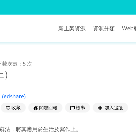
新上架資源
資源分類
We
下載次數：5 次
上）
e
(edshare)
收藏
問題回報
檢舉
加入追蹤
辭法，將其應用於生活及寫作上。