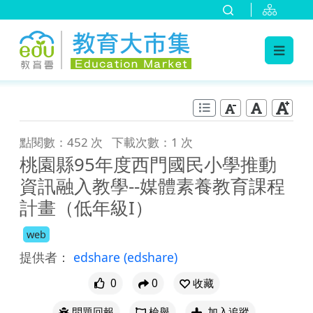
:::
跳到主要內容
:::
點閱數：452 次
下載次數：1 次
桃園縣95年度西門國民小學推動
資訊融入教學--媒體素養教育課程
計畫（低年級I）
web
提供者：
edshare
(edshare)
0
0
收藏
問題回報
檢舉
加入追蹤