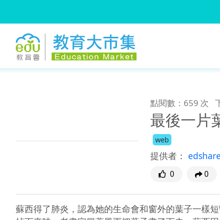
:::
跳到主要內容
:::
點閱數：659 次
最後一片
web
提供者：
edshar
0
0
蘇西得了肺炎，認為她的生命會和窗外的葉子一樣短