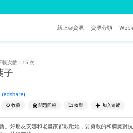
新上架資源
資源分類
We
下載次數：15 次
葉子
e
(edshare)
收藏
問題回報
檢舉
加入追蹤
暫。好朋友安娜和老畫家都鼓勵她，要勇敢的和病魔對抗