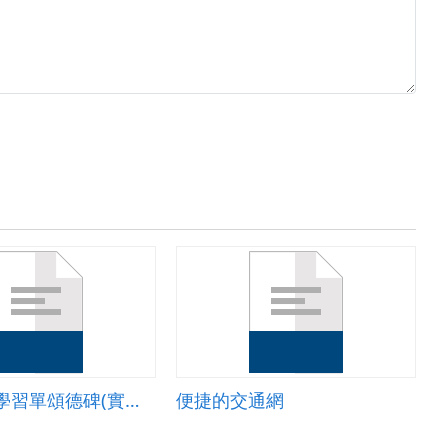
青山尋古 學習單頌德碑(實施)1-2-8年級_瑞芳國中_曾豔華老師
便捷的交通網