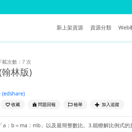
新上架資源
資源分類
We
下載次數：7 次
(翰林版)
e
(edshare)
收藏
問題回報
檢舉
加入追蹤
「a：b＝ma：mb」以及最簡整數比。3.能瞭解比例式的