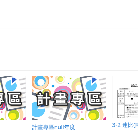
3-2 連比
計畫專區null年度