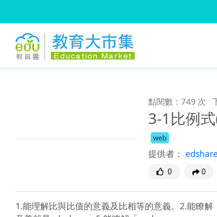
:::
跳到主要內容
:::
點閱數：749 次
3-1比例式
web
提供者：
edshar
0
0
1.能理解比與比值的意義及比相等的意義。2.能瞭解