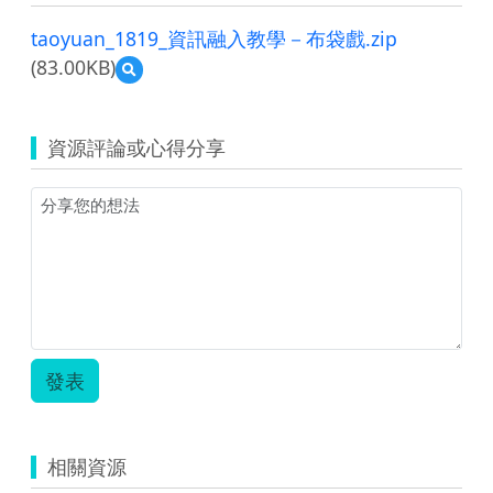
taoyuan_1819_資訊融入教學－布袋戲.zip
(83.00KB)
預
覽
taoyuan_1819_
資
資源評論或心得分享
訊
融
入
教
學
－
布
袋
戲.zip
發表
相關資源