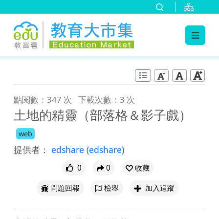
:::
跳到主要內容
:::
點閱數：347 次
下載次數：3 次
土地的精靈（部落格＆影子戲）
web
提供者：
edshare
(edshare)
0
0
收藏
問題回報
檢舉
加入追蹤