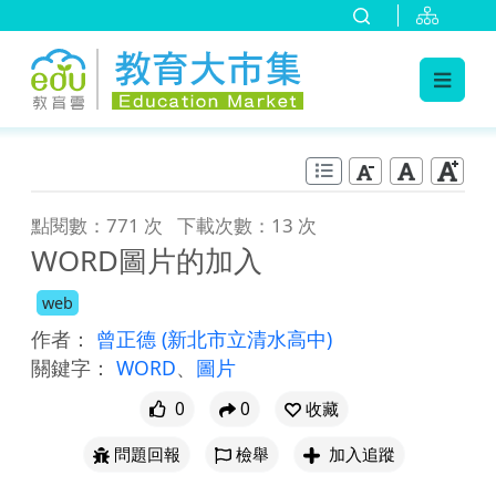
:::
跳到主要內容
:::
點閱數：771 次
下載次數：13 次
WORD圖片的加入
web
作者：
曾正德
(新北市立清水高中)
關鍵字：
WORD
、
圖片
0
0
收藏
問題回報
檢舉
加入追蹤