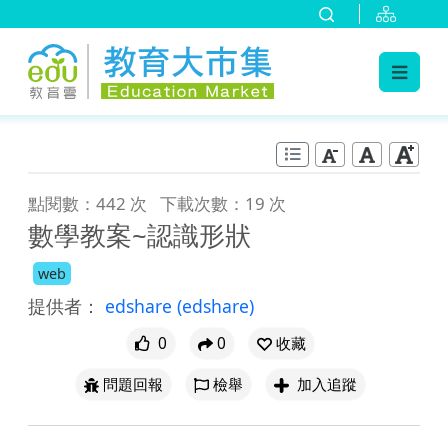
:::
跳到主要內容
:::
點閱數：442 次
下載次數：19 次
數學教案~認識形狀
web
提供者：
edshare
(edshare)
0
0
收藏
問題回報
檢舉
加入追蹤