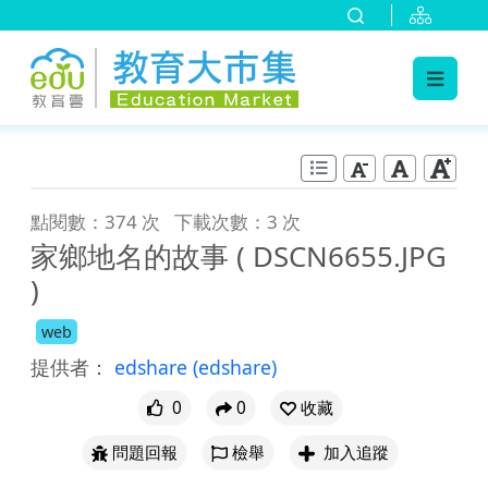
:::
跳到主要內容
:::
點閱數：374 次
下載次數：3 次
家鄉地名的故事 ( DSCN6655.JPG
)
web
提供者：
edshare
(edshare)
0
0
收藏
問題回報
檢舉
加入追蹤