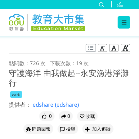
:::
跳到主要內容
:::
點閱數：726 次
下載次數：19 次
守護海洋 由我做起--永安漁港淨灘
行
web
提供者：
edshare
(edshare)
0
0
收藏
問題回報
檢舉
加入追蹤