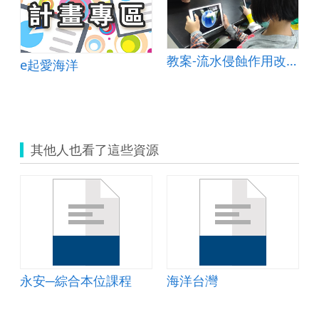
tle overcoat
教案-流水侵蝕作用改變地貌&amp;mdash;以峽谷為例
e起愛海洋
其他人也看了這些資源
永安─綜合本位課程
海洋台灣