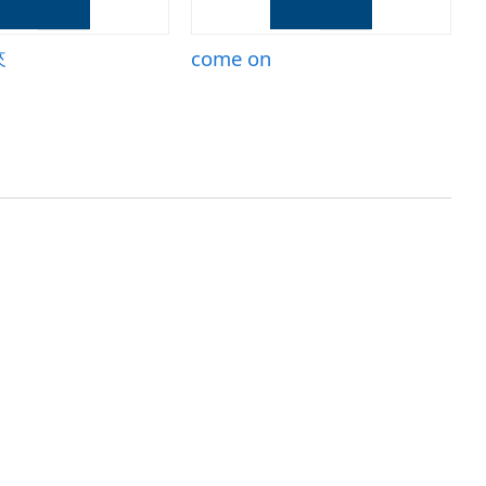
來
come on
C