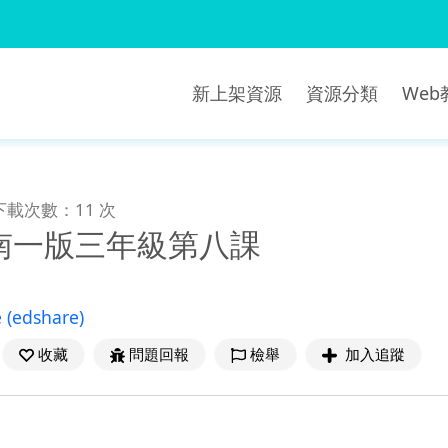
新上架資源
資源分類
We
下載次數：11 次
南一版三年級第八課
e
(edshare)
收藏
問題回報
檢舉
加入追蹤