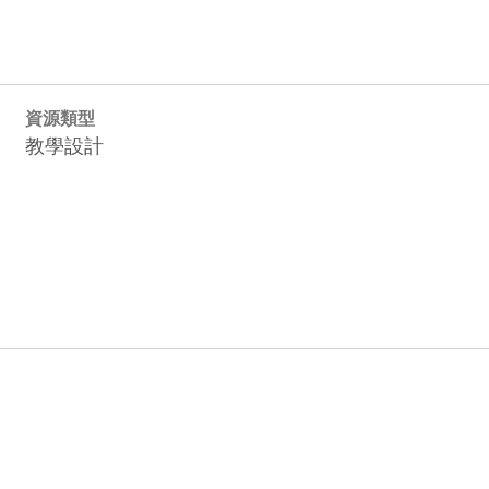
資源類型
教學設計
207_supplier_hc_05_120.jpg
hu_384_hsinchu_3_8