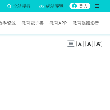
全站搜尋
網站導覽
登入
b教學資源
教育電子書
教育APP
教育媒體影音