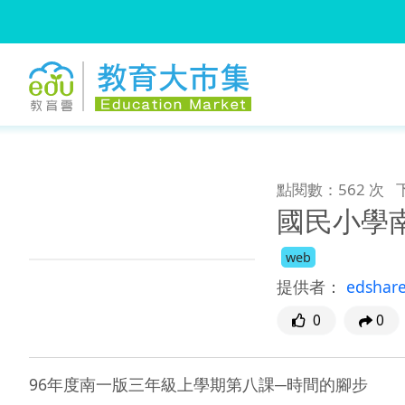
:::
跳到主要內容
:::
點閱數：562 次
國民小學
web
提供者：
edshar
0
0
96年度南一版三年級上學期第八課─時間的腳步