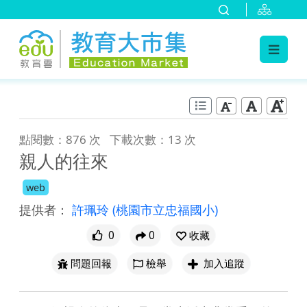
:::
跳到主要內容
:::
點閱數：876 次
下載次數：13 次
親人的往來
web
提供者：
許珮玲
(桃園市立忠福國小)
0
0
收藏
問題回報
檢舉
加入追蹤