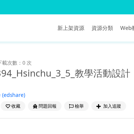
新上架資源
資源分類
We
下載次數：0 次
_394_Hsinchu_3_5_教學活動設計
e
(edshare)
收藏
問題回報
檢舉
加入追蹤