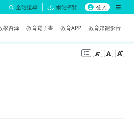
全站搜尋
網站導覽
登入
b教學資源
教育電子書
教育APP
教育媒體影音