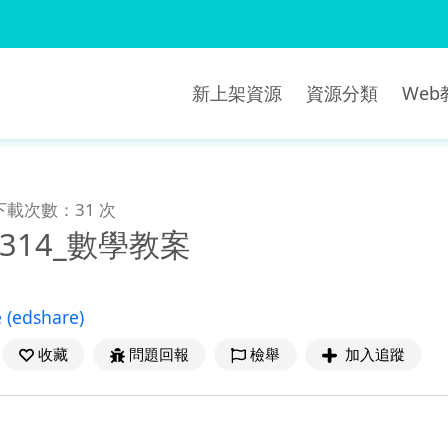
新上架資源
資源分類
We
下載次數：31 次
g_314_數學教案
e
(edshare)
收藏
問題回報
檢舉
加入追蹤