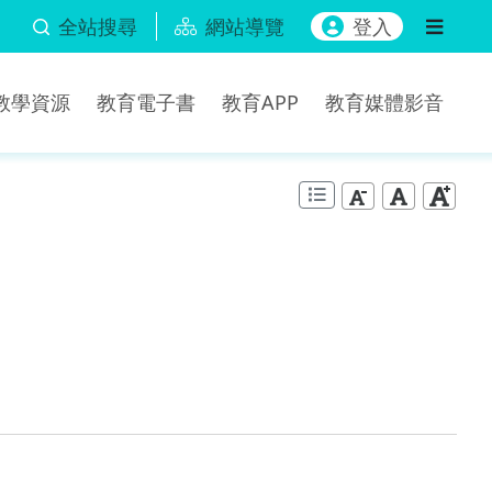
全站搜尋
網站導覽
登入
b教學資源
教育電子書
教育APP
教育媒體影音