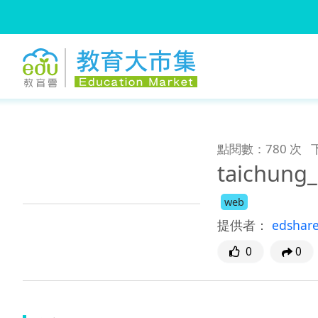
:::
跳到主要內容
:::
點閱數：780 次
taichun
web
提供者：
edshar
0
0