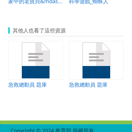
家中的老寶貝&mdash;高齡者行的安全
科學遊戲_蜘蛛人
其他人也看了這些資源
急救總動員 題庫
急救總動員 題庫
:::
Copyright © 2024 教育部 版權所有