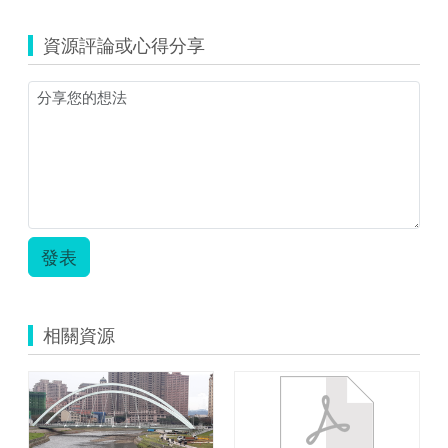
taipeicity_1854_Z_10_3
教
資源評論或心得分享
學
活
動
設
計.zip
發表
相關資源