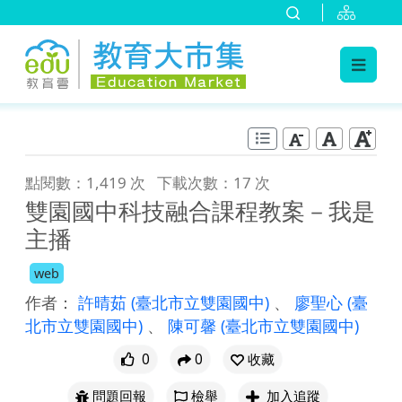
:::
跳到主要內容
:::
點閱數：1,419 次
下載次數：17 次
雙園國中科技融合課程教案－我是
主播
web
作者：
許晴茹
(臺北市立雙園國中)
、
廖聖心
(臺
北市立雙園國中)
、
陳可馨
(臺北市立雙園國中)
0
0
收藏
問題回報
檢舉
加入追蹤