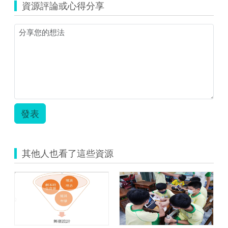
資源評論或心得分享
國
中
科
技
融
合
課
程
教
案
－
發表
我
是
主
播.pdf
其他人也看了這些資源