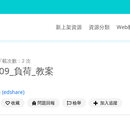
新上架資源
資源分類
We
下載次數：2 次
1509_負荷_教案
e
(edshare)
收藏
問題回報
檢舉
加入追蹤