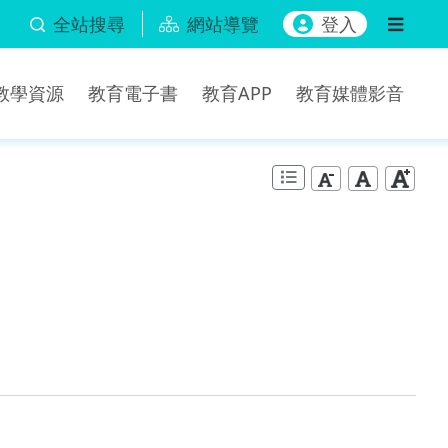
全站搜尋
網站導覽
登入
b教學資源
教育電子書
教育APP
教育媒體影音