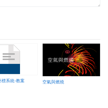
座標系統-教案
空氣與燃燒