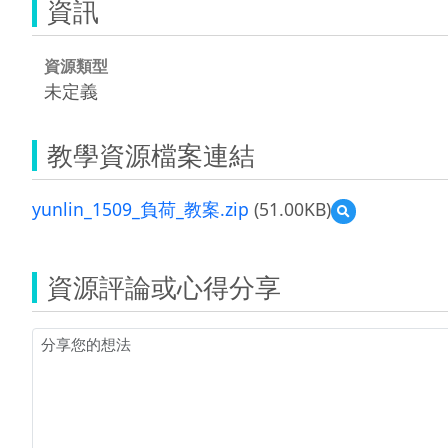
資訊
資源類型
未定義
教學資源檔案連結
yunlin_1509_負荷_教案.zip
(51.00KB)
預
覽
yunlin_1509_
負
資源評論或心得分享
荷
_
教
案.zip