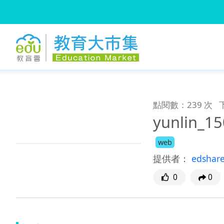
:::
跳到主要內容
:::
點閱數：239 次
yunlin_
web
提供者：
edshar
0
0