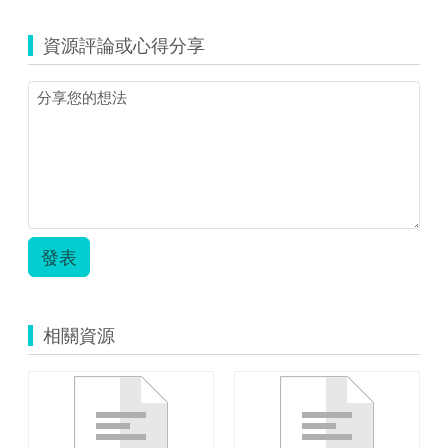
yunlin_347_
新
資源評論或心得分享
版
國
中
國
文
一
年
級
康
軒
版
發表
謝
天.zip
相關資源