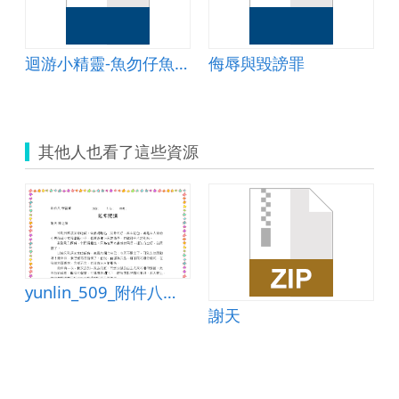
city～屏東課程教案
迴游小精靈-魚勿仔魚教案
侮辱與毀謗罪
其他人也看了這些資源
yunlin_509_附件八：延伸閱讀
謝天