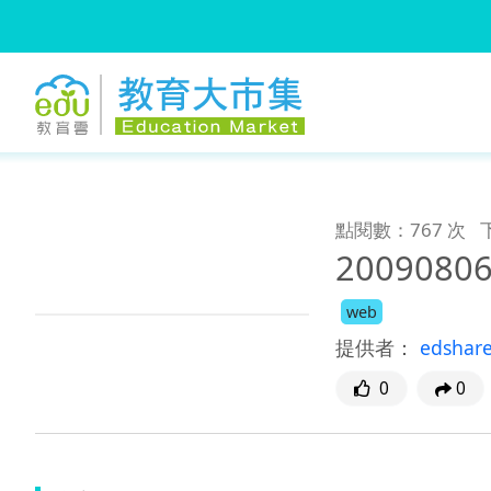
:::
跳到主要內容
:::
點閱數：767 次
20090806
web
提供者：
edshar
0
0