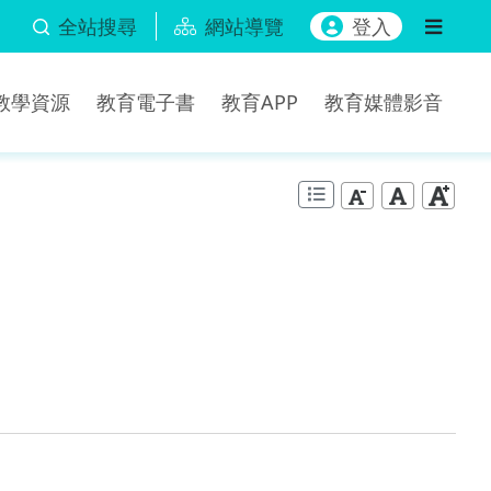
全站搜尋
網站導覽
登入
b教學資源
教育電子書
教育APP
教育媒體影音