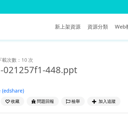
新上架資源
資源分類
We
下載次數：10 次
-021257f1-448.ppt
e
(edshare)
收藏
問題回報
檢舉
加入追蹤