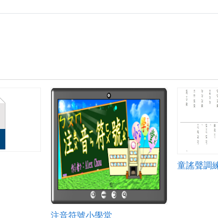
童謠聲調
注音符號小學堂