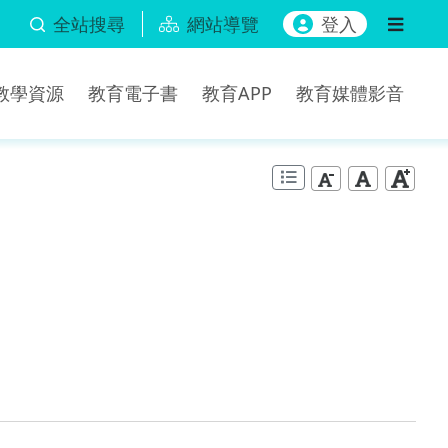
全站搜尋
網站導覽
登入
b教學資源
教育電子書
教育APP
教育媒體影音