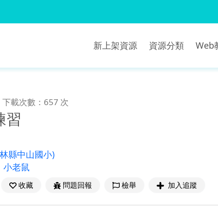
新上架資源
資源分類
We
下載次數：657 次
練習
雲林縣中山國小)
、
小老鼠
收藏
問題回報
檢舉
加入追蹤