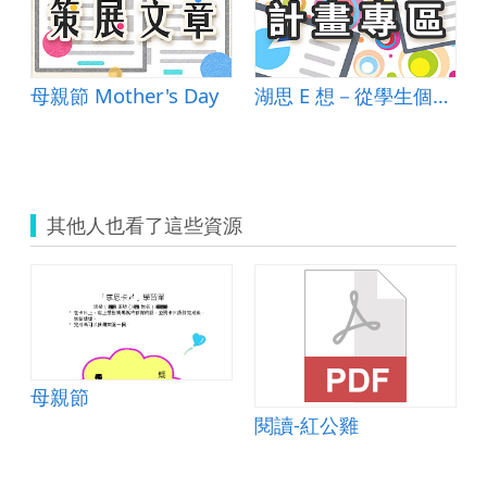
母親節 Mother's Day
湖思 E 想－從學生個人體驗擴展至在地關懷的課程饗宴
作息受影響-睡覺篇》影片
其他人也看了這些資源
母親節
閱讀-紅公雞