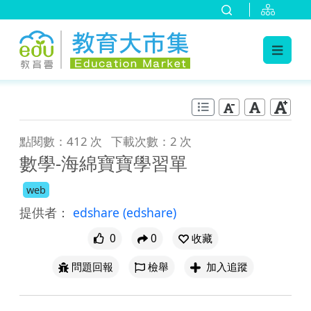
:::
跳到主要內容
:::
點閱數：412 次
下載次數：2 次
數學-海綿寶寶學習單
web
提供者：
edshare
(edshare)
0
0
收藏
問題回報
檢舉
加入追蹤