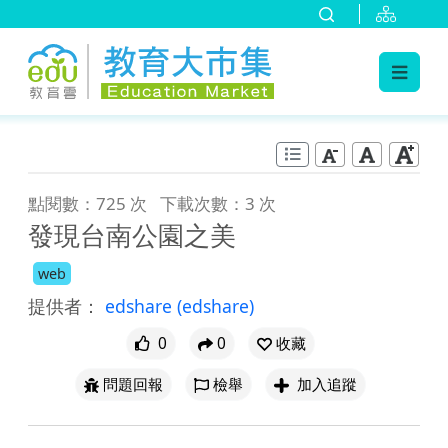
:::
跳到主要內容
:::
點閱數：725 次
下載次數：3 次
發現台南公園之美
web
提供者：
edshare
(edshare)
0
0
收藏
問題回報
檢舉
加入追蹤