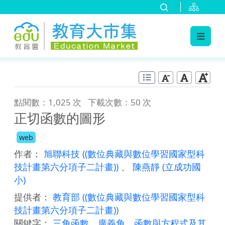
:::
跳到主要內容
:::
點閱數：1,025 次
下載次數：50 次
正切函數的圖形
web
作者：
旭聯科技
((數位典藏與數位學習國家型科
技計畫第六分項子二計畫))
、
陳燕靜
(立成功國
小)
提供者：
教育部
((數位典藏與數位學習國家型科
技計畫第六分項子二計畫))
關鍵字：
三角函數
、
廣義角
、
函數與方程式及其