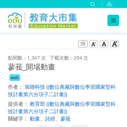
:::
跳到主要內容
:::
點閱數：1,367 次
下載次數：204 次
蓼莪_開場動畫
web
作者：
旭聯科技
((數位典藏與數位學習國家型科
技計畫第六分項子二計畫))
提供者：
教育部
((數位典藏與數位學習國家型科
技計畫第六分項子二計畫))
關鍵字：
動畫
、
詩經
、
蓼莪