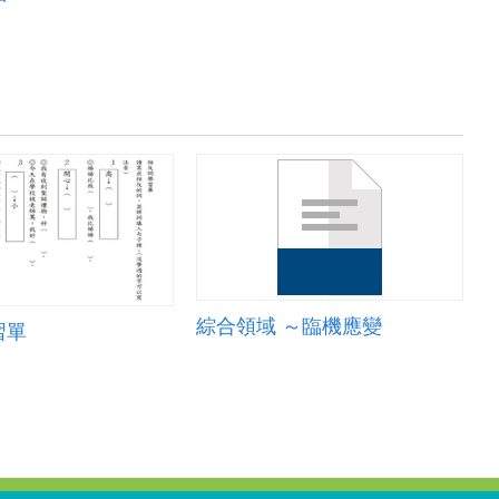
綜合領域 ～臨機應變
習單