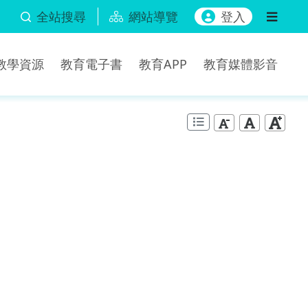
全站搜尋
網站導覽
登入
b教學資源
教育電子書
教育APP
教育媒體影音