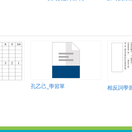
孔乙己_學習單
相反詞學