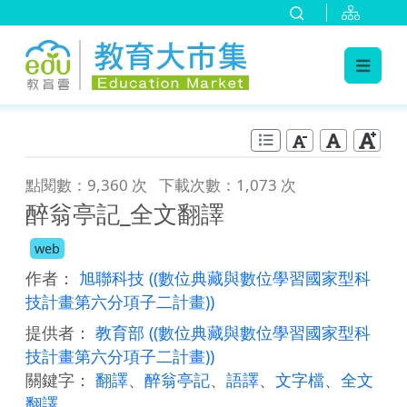
:::
跳到主要內容
:::
點閱數：9,360 次
下載次數：1,073 次
醉翁亭記_全文翻譯
web
作者：
旭聯科技
((數位典藏與數位學習國家型科
技計畫第六分項子二計畫))
提供者：
教育部
((數位典藏與數位學習國家型科
技計畫第六分項子二計畫))
關鍵字：
翻譯
、
醉翁亭記
、
語譯
、
文字檔
、
全文
翻譯