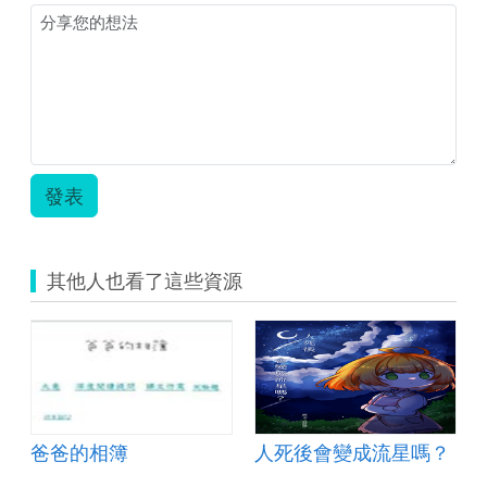
爸
我
爸.pdf
有
兩
個
爸
爸.jpg
發表
其他人也看了這些資源
爸爸的相簿
人死後會變成流星嗎？