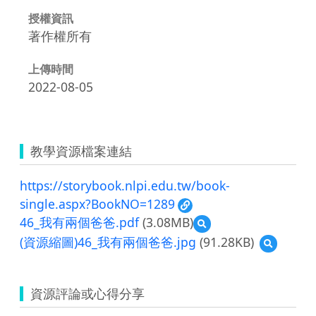
授權資訊
著作權所有
上傳時間
2022-08-05
教學資源檔案連結
https://storybook.nlpi.edu.tw/book-
single.aspx?BookNO=1289
46_我有兩個爸爸.pdf
(3.08MB)
預
覽
(資源縮圖)46_我有兩個爸爸.jpg
(91.28KB)
預
46_
覽
我
(資
有
源
兩
資源評論或心得分享
縮
個
圖)46_