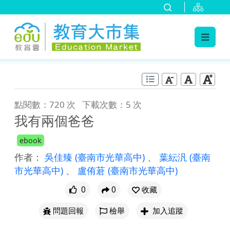
:::
跳到主要內容
:::
點閱數：720 次
下載次數：5 次
我有兩個爸爸
ebook
作者：
吳佳臻
(臺南市光華高中)
、
葉紜汎
(臺南
市光華高中)
、
盧侑莙
(臺南市光華高中)
0
0
收藏
問題回報
檢舉
加入追蹤