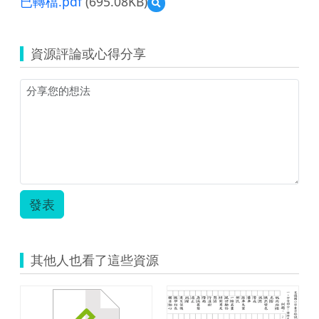
已轉檔.pdf
(695.08KB)
預
覽
24
前
資源評論或心得分享
瞻
計
畫
教
案
設
計-
希
娜
巴
嵐
發表
國
小
方
證
其他人也看了這些資源
潔
—
輔
助
教