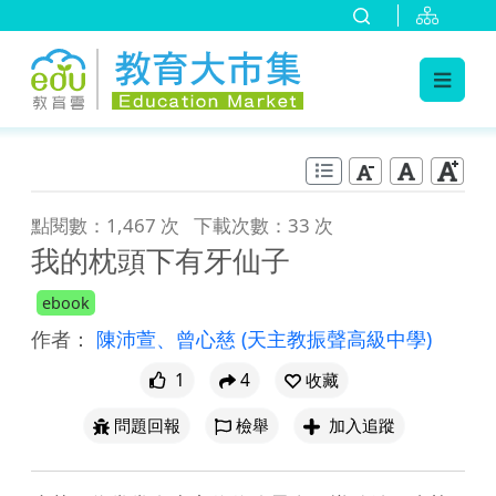
:::
跳到主要內容
:::
點閱數：1,467 次
下載次數：33 次
我的枕頭下有牙仙子
ebook
作者：
陳沛萱、曾心慈
(天主教振聲高級中學)
1
4
收藏
問題回報
檢舉
加入追蹤